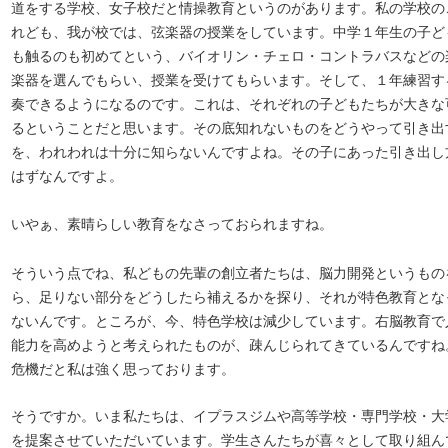
道をする学校、女子校だと情操教育というのがあります。私の学校の
れども、我が校では、弦楽器の授業をしています。中学１年生の子ど
も触るのも初めてという、バイオリン・チェロ・コントラバスなどの
楽器を選んでもらい、授業を受けてもらいます。そして、１年練習す
奏できるようになるのです。これは、それぞれの子どもたちが大きな
るということだと思います。その底知れないものをどうやって引き出
を、われわれは十分に知らないんですよね。その子にあった引き出し
はずなんですよ。
いやぁ、素晴らしい教育をなさっておられますね。
そういう点でね、私どもの先輩の創立者たちは、脳力開発というもの
ら、足りない部分をどうしたら補えるかを探り、それが特色教育とな
ないんです。ところが、今、特色学校は減少しています。右脳教育で
能力を高めようと考えられたものが、疎んじられてきているんですね
危機だと私は強く思っております。
そうですか。いま私たちは、イプラスジムや高等学校・専門学校・大
を提案させていただいています。学生さんたちが喜々として取り組ん