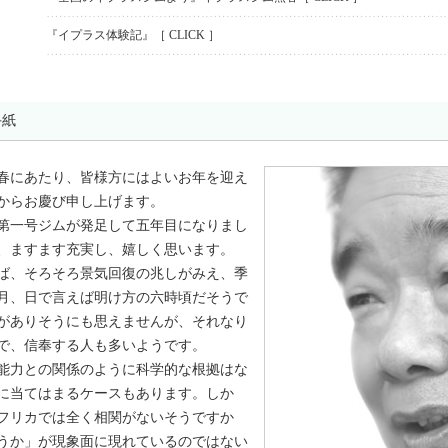
『イプラス体験記』［ CLICK ］
手紙
春にあたり、皆様方にはよいお年を迎え
からお慶び申し上げます。
第一号ジムが発足して五年目になりまし
、ますます充実し、嬉しく思います。
ば、そろそろ景気回復の兆しがみえ、季
月、日で言えば明け方の六時頃だそうで
がありそうにも思えませんが、それなり
で、信奉する人も多いようです。
能力との関係のように科学的な根拠はな
に当てはまるケースもあります。しか
フリカでは全く相関がないそうですか
うか」が現象面に現れているのではない