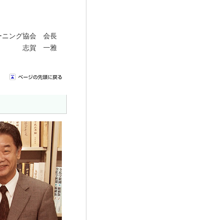
ーニング協会
会長
志賀 一雅