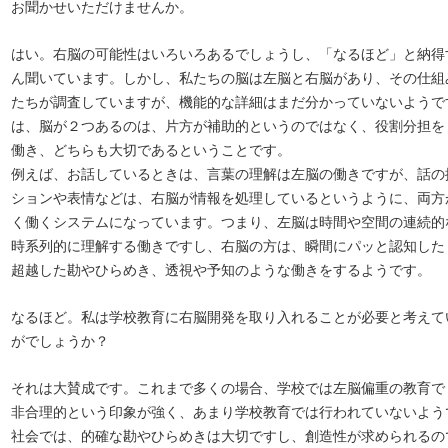
お聞かせいただけませんか。
はい。右脳の可能性はいろいろあるでしょうし、「なるほど」と納得
ん聞いています。しかし、私たちの脳は左脳と右脳があり、その仕組
たちが調査していますが、機能的な詳細はまだ分かっていないようで
は、脳が２つあるのは、片方が補助的というのではなく、役割分担を
働き、どちらも大切であるということです。
例えば、お話しているときは、言葉の理解は左脳の働きですが、話の
ションや表情などは、右脳が情報を処理しているというように、両方
く働くシステムになっています。つまり、左脳は時間や空間の連続的
時系列的に理解する働きですし、右脳の方は、瞬間にパッと認知した
超越した勘やひらめき、透視や予知のような働きをするようです。
なるほど。私は学校教育に右脳開発を取り入れることが必要と考えて
がでしょうか？
それは大賛成です。これまで多くの場合、学校では左脳偏重の教育で
非合理的という印象が強く、あまり学校教育では行われていないよう
社会では、的確な勘やひらめきは大切ですし、創造性が求められるの