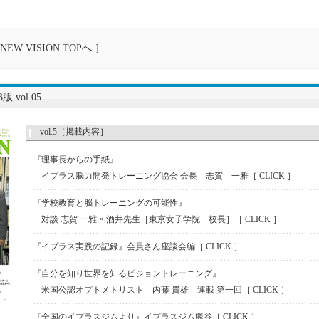
NEW VISION TOPへ ］
版 vol.05
vol.5［掲載内容］
『理事長からの手紙』
イプラス脳力開発トレーニング協会 会長 志賀 一雅［ CLICK ］
『学校教育と脳トレーニングの可能性』
対談 志賀 一雅 × 酒井先生［東京女子学院 校長］［ CLICK ］
『イプラス実践の記録』会員さん座談会編［ CLICK ］
『自分を知り世界を知るビジョントレーニング』
米国公認オプトメトリスト 内藤 貴雄 連載 第一回［ CLICK ］
『全国のイプラスジムより』イプラスジム熊谷［ CLICK ］