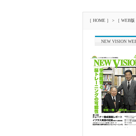
［ HOME ］
>
［ WEB版 
NEW VISION WEB