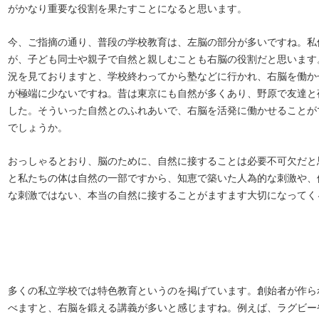
がかなり重要な役割を果たすことになると思います。
今、ご指摘の通り、普段の学校教育は、左脳の部分が多いですね。私
が、子ども同士や親子で自然と親しむことも右脳の役割だと思います
況を見ておりますと、学校終わってから塾などに行かれ、右脳を働か
が極端に少ないですね。昔は東京にも自然が多くあり、野原で友達と
した。そういった自然とのふれあいで、右脳を活発に働かせることが
でしょうか。
おっしゃるとおり、脳のために、自然に接することは必要不可欠だと
と私たちの体は自然の一部ですから、知恵で築いた人為的な刺激や、
な刺激ではない、本当の自然に接することがますます大切になってく
多くの私立学校では特色教育というのを掲げています。創始者が作ら
べますと、右脳を鍛える講義が多いと感じますね。例えば、ラグビー