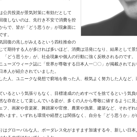
は公共投資が景気対策に有効だとして
回復しないのは、先行き不安で消費を控
からで、皆が「どう思うか」が現象面に
です。
気回復の兆しがみえるという四柱推命の
じて期待する人が多ければ多いほど、消費は活発になり、結果として景
、「どう思うか」が、社会現象や個人の行動に強く反映されるのです。
ューズウィーク誌に「世界が尊敬する日本人一〇〇」が掲載されてお
日本人が紹介されていました。
した人、ユニークな発想で窮地を救った人、根気よく努力した人など、
いるという気張りもなく、目標達成のためすべてを捨てるという気負
然な存在として楽しんでいる姿が、多くの人から尊敬に値するように見
フ、画家や音楽家、舞踏家や官僚、農業や漁業、建築など、それぞれ
勢います。いずれも環境や経歴とは関係なく、自分を「どう思うか」が
はグローバルな人。ボーダレス化がますます加速する今、新しい日本